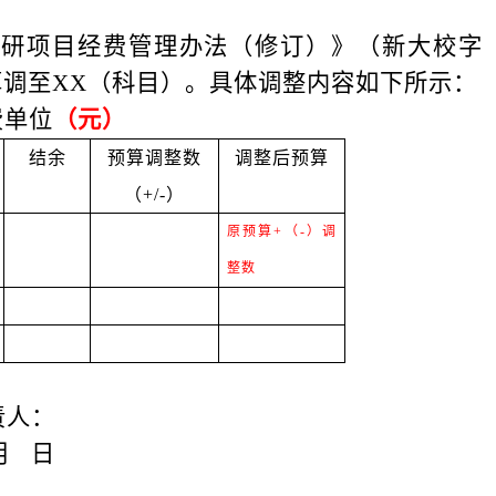
科研项目经费管理办法（修订）》（新大校字
算调至XX（科目）。具体调整内容如下所示：
费单位
（元）
结余
预算调整数
调整后预算
（
+/-
）
原预算
+（-）调
整数
责人：
月
日