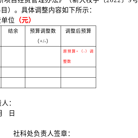
研项目经费管理办法》
（
新大校字〔
2022〕
科目）。具体调整内容如下所示：
费单位
（元）
结余
预算调整数
调整后预算
（
+/-
）
原预算
+（-）调
整数
责人：
月
日
社科处
负责人签
章
：