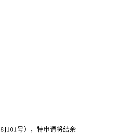
1
8
]
101
号），特申请
将结余