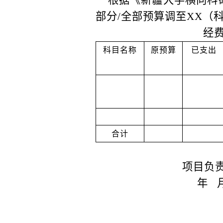
根据《新疆大学横向科
部分/全部预算调至XX（
经
科目名称
原预算
已支出
合计
项目负
年