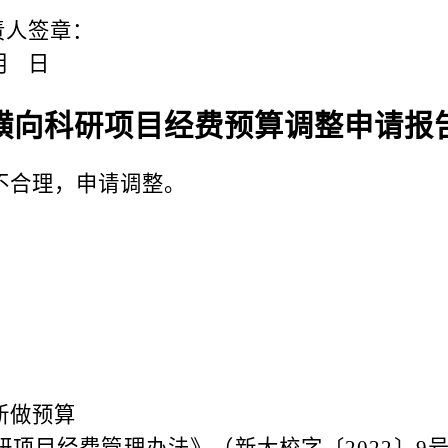
责人签
章
：
月
日
横向
科研项目经费预算调整申请报
不合理，申请调整。
新做预算