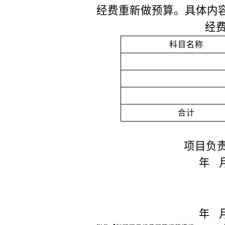
经费重新做预算
。具体内
经
科目名称
合计
项目负
年
年