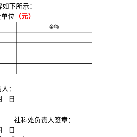
容如下所示：
费单位
（元）
金额
责人：
月
日
社科处
负责人签
章
：
月
日