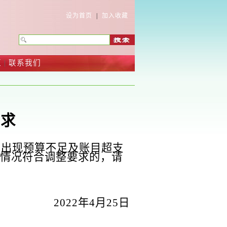
设为首页
|
加入收藏
区
|
联系我们
要求
，出现预算不足及账目超支
情况符合调整要求的，请
20
22
年
4
月
2
5
日