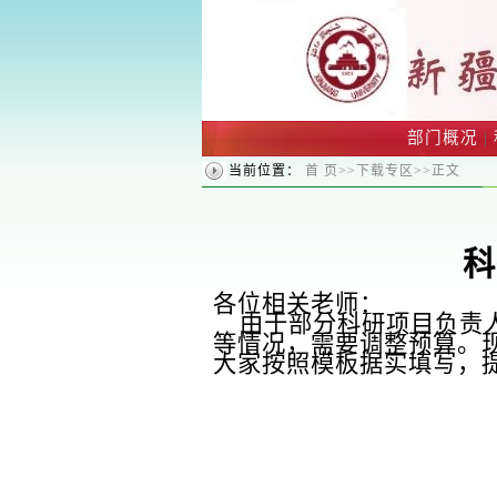
部门概况
|
当前位置：
首 页
>>
下载专区
>>
正文
科
各位相关老师：
由于部分科研项目负责
等情况，需要调整预算。
大家按照模板据实填写
，